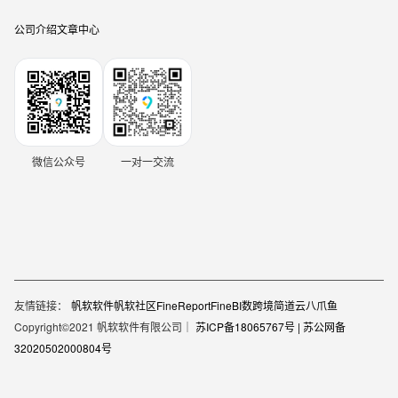
公司介绍
文章中心
微信公众号
一对一交流
友情链接：
帆软软件
帆软社区
FineReport
FineBI
数跨境
简道云
八爪鱼
Copyright©2021 帆软软件有限公司｜
苏ICP备18065767号 |
苏公网备
32020502000804号