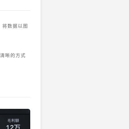
等，将数据以图
、清晰的方式