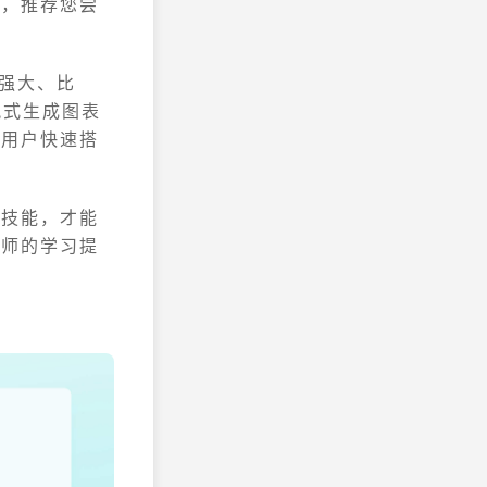
此，推荐您尝
更强大、比
拽式生成图表
助用户快速搭
和技能，才能
析师的学习提