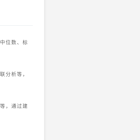
、中位数、标
关联分析等，
析等，通过建