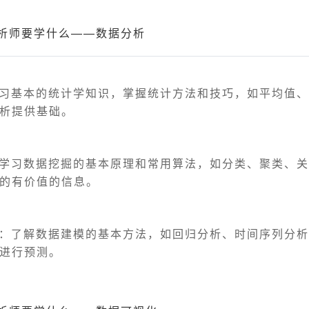
析师要学什么——数据分析
学习基本的统计学知识，掌握统计方法和技巧，如平均值
析提供基础。
：学习数据挖掘的基本原理和常用算法，如分类、聚类、
的有价值的信息。
测：了解数据建模的基本方法，如回归分析、时间序列分
进行预测。