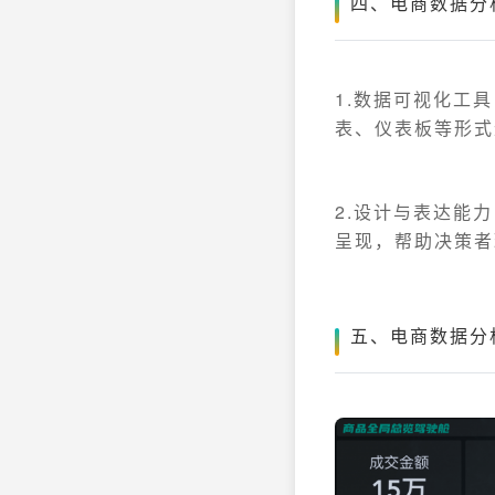
四、电商数据分
1.数据可视化工具
表、仪表板等形式
2.设计与表达能
呈现，帮助决策者
五、电商数据分