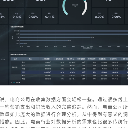
说，电商公司在收集数据方面会轻松一些。通过很多线
一笔营销支出和销售收入的完整追踪。然而，电商公司
数量如此庞大的数据进行合理分析，从中得到有意义的
措施。因此，电商行业对数据分析的需求也比很多传统