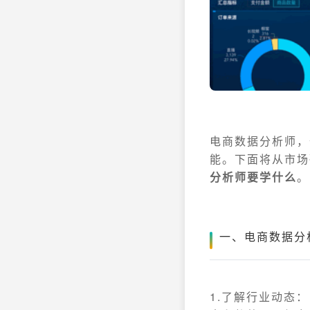
电商数据分析师，
能。下面将从市场
分析师要学什么
。
一、电商数据分
1.了解行业动态