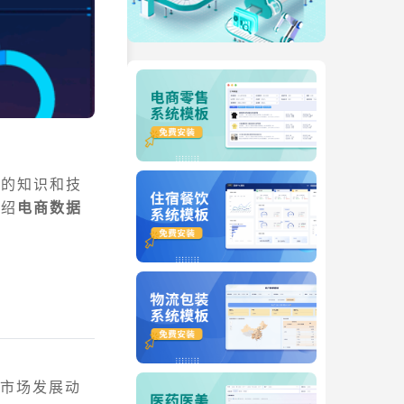
域的知识和技
介绍
电商数据
的市场发展动