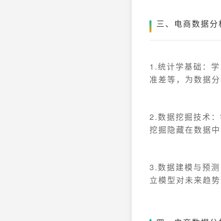
三、电商数据分
1.统计学基础：
准差等，为数据分
2.数据挖掘技术
挖掘隐藏在数据中
3.数据建模与预
立模型对未来趋势