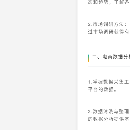
态和趋势，了解各
2.市场调研方法
过市场调研获得有
二、电商数据分
1.掌握数据采集
平台的数据。
2.数据清洗与整
的数据分析提供基