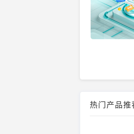
热门产品推