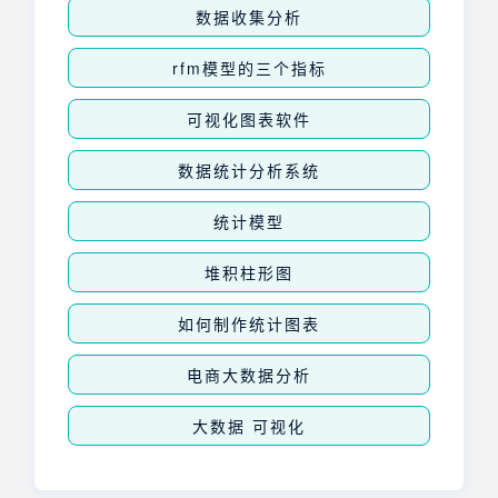
数据收集分析
rfm模型的三个指标
可视化图表软件
数据统计分析系统
统计模型
堆积柱形图
如何制作统计图表
电商大数据分析
大数据 可视化