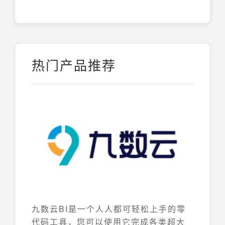
热门产品推荐
九数云BI是一个人人都可轻松上手的零
代码工具，您可以使用它完成各类超大