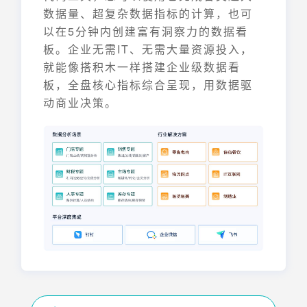
数据量、超复杂数据指标的计算，也可
以在5分钟内创建富有洞察力的数据看
板。企业无需IT、无需大量资源投入，
就能像搭积木一样搭建企业级数据看
板，全盘核心指标综合呈现，用数据驱
动商业决策。