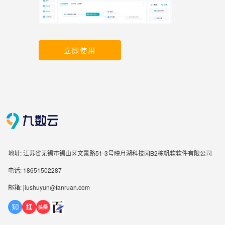
立即使用
地址: 江苏省无锡市锡山区文景路51-3号映月湖科技园B2栋帆软软件有限公司
电话: 18651502287
邮箱: jiushuyun@fanruan.com