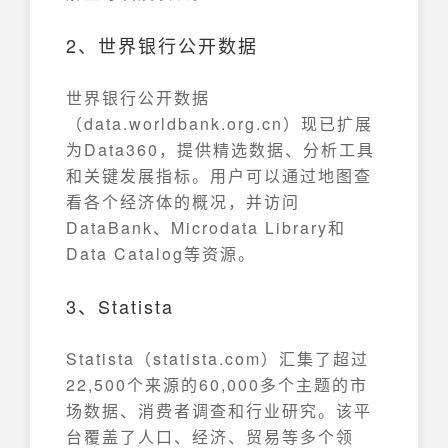
2、世界银行公开数据
世界银行公开数据
（data.worldbank.org.cn）现已扩展
为Data360，提供精选数据、分析工具
和关键发展指标。用户可以通过地图查
看各个经济体的概况，并访问
DataBank、Microdata Library和
Data Catalog等资源。
3、Statista
Statista（statista.com）汇集了超过
22,500个来源的60,000多个主题的市
场数据、消费者调查和行业研究。该平
台覆盖了人口、经济、贸易等多个领