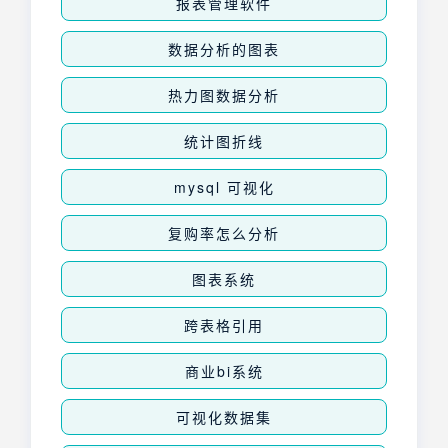
报表管理软件
数据分析的图表
热力图数据分析
统计图折线
mysql 可视化
复购率怎么分析
图表系统
跨表格引用
商业bi系统
可视化数据集