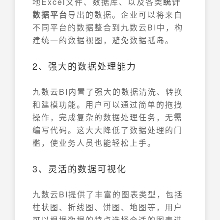
地Excel文件、数据库、以及各类
统计
数据平台
导出的数据。企业可以将来自
不同平台的数据整合到九数云BI中，构
建统一的数据视图，避免数据孤岛。
2、强大的数据处理能力
九数云BI内置了强大的数据清洗、转换
和建模功能。用户可以通过简单的拖拽
操作，完成复杂的数据处理任务，无需
编写代码。这大大降低了数据处理的门
槛，使业务人员也能轻松上手。
3、灵活的数据可视化
九数云BI提供了丰富的图表类型，包括
柱状图、折线图、饼图、地图等，用户
可以根据数据的特点选择合适的图表进