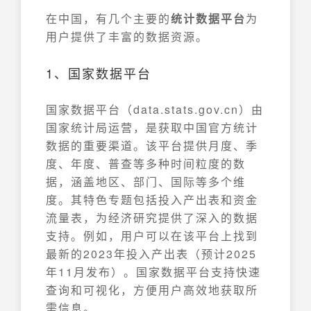
在中国，有几个主要的
统计数据平台
为
用户提供了丰富的数据资源。
1、国家数据平台
国家数据平台（data.stats.gov.cn）由
国家统计局运营，是获取中国官方统计
数据的重要渠道。该平台提供月度、季
度、年度、普查等多种时间粒度的数
据，涵盖地区、部门、国际等多个维
度。其特色专题包括投入产出表和资金
流量表，为经济研究提供了深入的数据
支持。例如，用户可以在该平台上找到
最新的2023年投入产出表（预计2025
年11月发布）。国家数据平台支持快速
查询和可视化，方便用户高效地获取所
需信息。