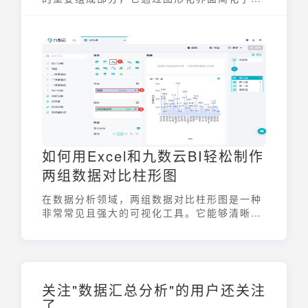
MySQL数据库的管理和维护工作。这类工具
通常提供数据建模、SQL查询执行、数据编辑
以及用户权限管理等功能，极大地方便了开发
者和数据库管理员的操作，降低了MySQL使
用的门槛。选择合适的开源mysql可视化管理
工具对于提高工作效率至关重要。
如何用Excel和九数云BI轻松制作
两组数据对比柱形图
在数据分析领域，两组数据对比柱形图是一种
非常常见且强大的可视化工具。它能够清晰地
展示两组相关数据之间的差异和趋势，帮助我
们快速发现问题、做出决策。无论是比较不同
产品的销售额、不同地区的业绩表现，还是分
析不同时间段的用户增长情况，两组数据对比
柱形图都能发挥重要作用。本文将详细介绍如
关注"数据汇总分析"的用户还关注
何使用Excel和FineBI这两款工具，轻松制作
了