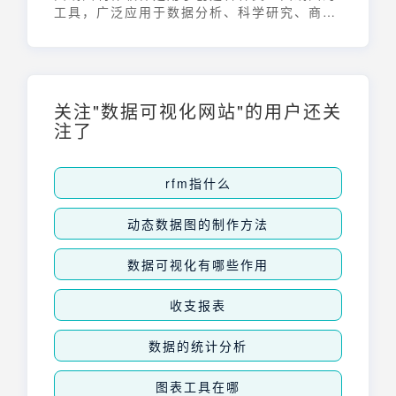
工具，广泛应用于数据分析、科学研究、商业
报告和教育等领域。这类软件能够将复杂的数
据以直观的图形形式呈现，帮助用户更好地理
解数据趋势、发现规律和做出决策。选择合适
的曲线图制作软件，可以显著提高工作效率和
数据可视化的质量。
关注"数据可视化网站"的用户还关
注了
rfm指什么
动态数据图的制作方法
数据可视化有哪些作用
收支报表
数据的统计分析
图表工具在哪