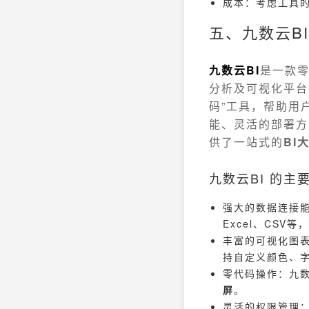
成本：考虑工具
五、九数云B
九数云BI
是一款零
分析及可视化平台
码”工具，帮助用
能、灵活的部署方
供了一站式的
BI
九数云BI 的主
强大的数据连接能力
Excel、CSV
丰富的可视化图表
持自定义颜色、
零代码操作：九数
屏
。
灵活的权限管理：