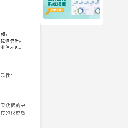
。
措施。
策提供依据。
估业绩表现。
可靠性：
确保数据的来
发布的权威数