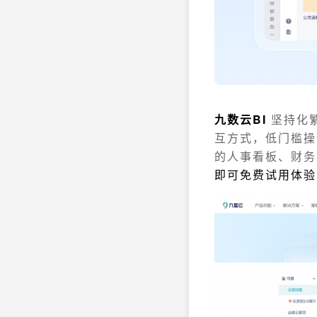
九数云BI
坚持化
互方式，低门槛操
的人事看板、财务
即可免费试用体验