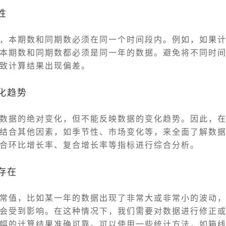
性
，本期数和同期数必须在同一个时间段内。例如，如果
本期数和同期数都必须是同一年的数据。避免将不同时
致计算结果出现偏差。
化趋势
数据的绝对变化，但不能反映数据的变化趋势。因此，
结合其他因素，如季节性、市场变化等，来全面了解数
合环比增长率、复合增长率等指标进行综合分析。
存在
常值，比如某一年的数据出现了非常大或非常小的波动
会受到影响。在这种情况下，我们需要对数据进行修正
幅的计算结果准确可靠。可以使用一些统计方法，如箱线图、