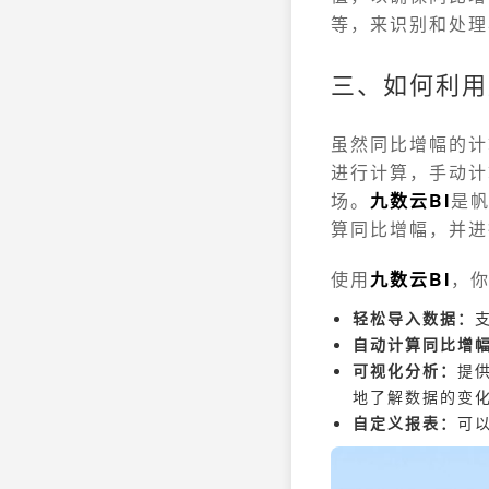
等，来识别和处理
三、如何利用
虽然同比增幅的计
进行计算，手动计
场。
九数云BI
是
算同比增幅，并进
使用
九数云BI
，
轻松导入数据：
自动计算同比增
可视化分析：
提
地了解数据的变
自定义报表：
可