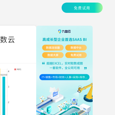
免费试用
九数云