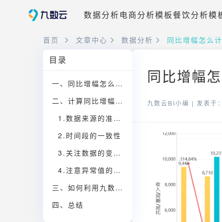
数据分析
电商分析模板
餐饮分析模
首页
文章中心
数据分析
同比增幅怎么
目录
同比增幅怎
一、同比增幅怎么计算公式
二、计算同比增幅的注意事项
九数云BI小编 |
发表于：2
1.数据来源的准确性
2.时间段的一致性
3.关注数据的变化趋势
4.注意异常值的存在
三、如何利用九数云BI快速计算同比增幅？
四、总结