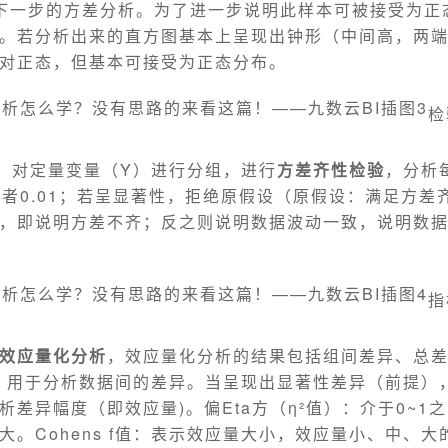
下一步的方差分析。为了进一步说明此样本可被接受为正
。若分析出来的直方图基本上呈现出钟形（中间高，两
对正态，但基本可接受为正态分布。
检
）对定量变量（Y）进行分组，进行
方差齐性检验
，分析
5或者0.01；若呈显著性，拒绝原假设（原假设：满足方差
，即说明方差不齐；反之则说明数据波动一致，说明数
指
效应量化分析
，效应量化分析的结果包括组间差异、总差
 f值，用于分析数据间的差异。当呈现出显著性差异（前提
析差异幅度（即效应量)。偏Eta方（η²值）：介于0~1
大。Cohens f值：表示效应量大小，效应量小、中、