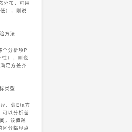
态分布，可用
端低），则说
验方法
每个分析项P
齐性），则说
据满足方差齐
标类型
异、偏Eta方
），可以分析差
之间，该值越
大的区分临界点