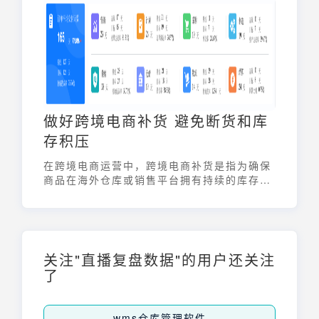
结构、提升资金利用率，并最终增强企业的市
场竞争力。
做好跨境电商补货 避免断货和库
存积压
在跨境电商运营中，跨境电商补货是指为确保
商品在海外仓库或销售平台拥有持续的库存供
应，从而避免因缺货而造成的销售损失，同时
也要防止库存积压带来的资金占用和仓储成本
上升。有效的跨境电商补货策略需要综合考虑
销售数据、库存水平、补货周期以及供应商能
力等多个因素，通过科学的决策来优化库存管
关注"直播复盘数据"的用户还关注
理，提升运营效率和客户满意度。
了
wms仓库管理软件