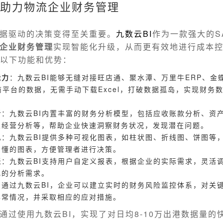
I助力物流企业财务管理
据驱动的决策变得至关重要。
九数云
BI
作为一款强大的SA
企业财务管理
实现智能化升级，从而更有效地进行成本
供以下功能和优势：
能力
：九数云BI能够无缝对接旺店通、聚水潭、万里牛ERP、金蝶
商平台的数据，无需手动下载Excel，打破数据孤岛，实现财务
析
：九数云BI内置丰富的财务分析模型，包括应收账款分析、资
业经营分析等，帮助企业快速洞察财务状况，发现潜在问题。
现
：九数云BI提供多种可视化图表，如柱状图、折线图、饼图等
易懂的图表，方便管理者进行决策。
表
：九数云BI支持用户自定义报表，根据企业的实际需求，灵活
化的分析需求。
：通过九数云BI，企业可以建立实时的财务风险监控体系，对关
异常情况，并采取相应的应对措施。
通过使用九数云BI，实现了对日均8-10万出港数据量的