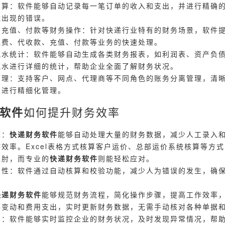
结算：软件能够自动记录每一笔订单的收入和支出，并进行精确
能出现的错误。
、充值、付款等财务操作：针对快递行业特有的财务场景，软件
递费、代收款、充值、付款等业务的快速处理。
流水统计：软件能够自动生成各类财务报表，如利润表、资产负
流水进行详细的统计，帮助企业全面了解财务状况。
管理：支持客户、网点、代理商等不同角色的账务分离管理，清
业进行精细化管理。
软件
如何提升财务效率
率：
快递财务软件
能够自动处理大量的财务数据，减少人工录入
效率。Excel表格方式核算客户运价、总部运价系统核算等方
见肘，而专业的
快递财务软件
则能轻松应对。
确性：软件通过自动核算和校验功能，减少人为错误的发生，确
快递财务软件
能够规范财务流程，简化操作步骤，提高工作效率
存变动和费用支出，实时更新财务数据，无需手动核对各种单据
制：软件能够实时监控企业的财务状况，及时发现异常情况，帮