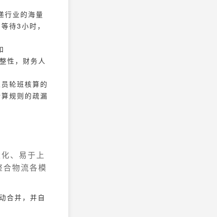
快递行业的海量
等待3小时，
如
完整性，财务人
人员轮班核算的
计算规则的疏漏
量化、易于上
整合物流各模
自动合并，并自