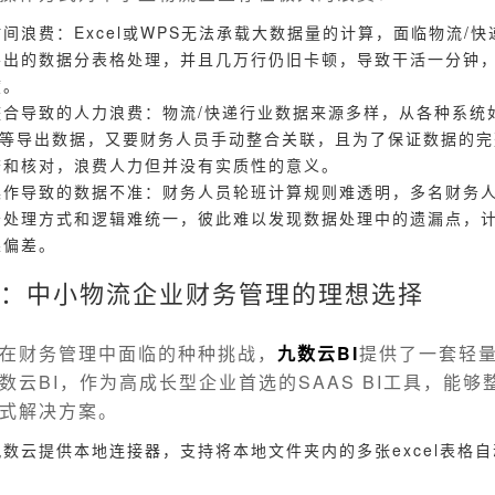
间浪费：Excel或WPS无法承载大数据量的计算，面临物流/
导出的数据分表格处理，并且几万行仍旧卡顿，导致干活一分钟，
度。
整合导致的人力浪费：物流/快递行业数据来源多样，从各种系统
ERP等导出数据，又要财务人员手动整合关联，且为了保证数据的
查和核对，浪费人力但并没有实质性的意义。
操作导致的数据不准：财务人员轮班计算规则难透明，多名财务
务处理方式和逻辑难统一，彼此难以发现数据处理中的遗漏点，
果偏差。
I：中小物流企业财务管理的理想选择
在财务管理中面临的种种挑战，
九数云BI
提供了一套轻
数云BI，作为高成长型企业首选的SAAS BI工具，能够
式解决方案。
九数云提供本地连接器，支持将本地文件夹内的多张excel表格
。