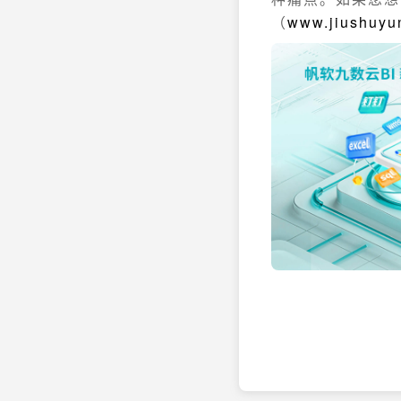
（
www.jiushuyu