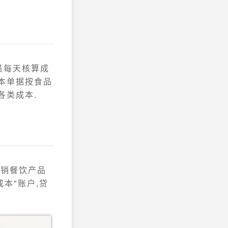
员每天核算成
本单据按食品
各类成本.
已销餐饮产品
本"账户,贷