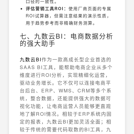
口径的一致性。
评估营销工具ROI：
使用厂商页面的专属
ROI试算器，但需注意结果的演示性质，
用于趋势参考而非精确财务测算。
七、九数云BI：电商数据分析
的强大助手
九数云
BI
作为一款高成长型企业首选的
SAAS BI工具，能帮助电商企业从多个
维度进行ROI分析，实现精细化运营，
驱动业务增长。它不仅可以连接电商平
台后台、ERP、WMS、CRM等多个系
统，整合数据，还能提供强大的数据可
视化功能，让电商运营人员能够更直观
地了解ROI情况。相较于ERP系统内固
定的报表，九数云BI更加灵活全面；相
较于传统的需要代码取数的BI工具，九