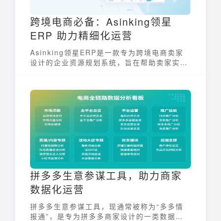
跨境电商必备：Asinking领星
ERP 助力精细化运营
Asinking领星ERP是一款专为跨境电商卖家
设计的企业资源规划系统，旨在帮助卖家实现
精细化运营和业务财务一体化。通过整合各项
业务功能，Asinking领星ERP 显著提升管理
效率，增强决策能力。
拼多多生意参谋工具，助力商家
数据化运营
拼多多生意参谋工具，现通常被称为“多多情
报通”，是专为拼多多商家设计的一类数据分