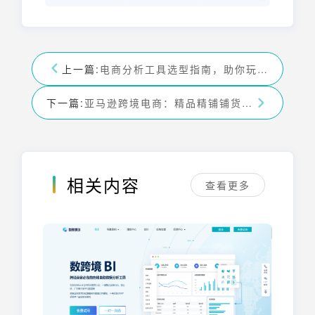
上一篇:
电商分析工具选型指南，助你玩转数据增长
下一篇:
亚马逊跨境电商：精品精铺铺货区别，选对打法！
相关内容
查看更多