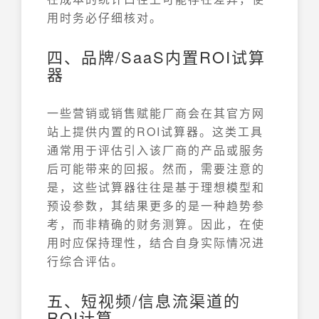
用时务必仔细核对。
四、品牌/SaaS内置ROI试算
器
一些营销或销售赋能厂商会在其官方网
站上提供内置的ROI试算器。这类工具
通常用于评估引入该厂商的产品或服务
后可能带来的回报。然而，需要注意的
是，这些试算器往往是基于理想模型和
预设参数，其结果更多的是一种趋势参
考，而非精确的财务测算。因此，在使
用时应保持理性，结合自身实际情况进
行综合评估。
五、短视频/信息流渠道的
ROI计算