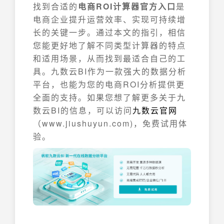
找到合适的
电商ROI计算器官方入口
是
电商企业提升运营效率、实现可持续增
长的关键一步。通过本文的指引，相信
您能更好地了解不同类型计算器的特点
和适用场景，从而找到最适合自己的工
具。九数云BI作为一款强大的数据分析
平台，也能为您的电商ROI分析提供更
全面的支持。如果您想了解更多关于九
数云BI的信息，可以访问
九数云官网
（www.jiushuyun.com)，免费试用体
验。