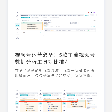
析工具。这类工具旨在通过大数据分析，帮助
商家更好地了解市场趋势、竞争对手情况以及
自身店铺的运营状况，从而实现精细化运营和
业绩提升。不同于淘宝/天猫的生意参谋，拼多
多商家使用的拼多多生意参谋工具多为第三方
提供，功能各有侧重，但都围绕着助力商家进
行数据化决策这一核心目标。
视频号运营必备！5款主流视频号
数据分析工具对比推荐
在竞争激烈的短视频领域，视频号运营者想要
脱颖而出，仅仅依靠创意和热情是远远不够
的。利用视频号数据分析工具进行精细化运
营，才能真正了解用户喜好，优化内容策略，
实现粉丝增长和商业变现。本文将深度对比分
析四款主流的视频号数据分析工具，帮助你找
到最适合自己的利器，提升运营效率和效果。