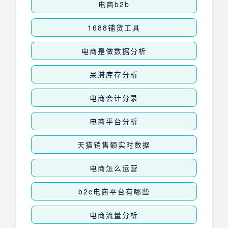
电商b2b
1688铺货工具
电商是做数据分析
呆滞库存分析
电商会计分录
电商平台分析
天猫销售额实时数据
电商怎么运营
b2c电商平台有哪些
电商流量分析