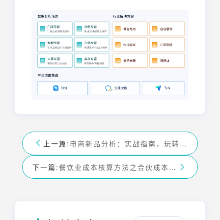
上一篇:
电商新品分析：实战指南，玩转数据，提升销量！
下一篇:
餐饮业成本核算方法之合伙成本方案