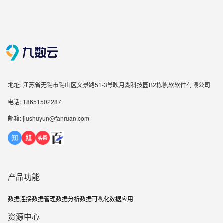
地址: 江苏省无锡市锡山区文景路51-3号映月湖科技园B2栋帆软软件有限公司
电话: 18651502287
邮箱: jiushuyun@fanruan.com
产品功能
数据连接
数据管理
数据分析
数据可视化
数据应用
资源中心