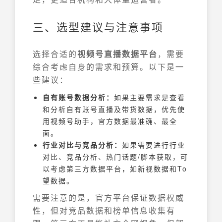
三、选型建议与注意事项
选择合适的
视频号直播数据平台
，需要
综合考虑自身的需求和预算。以下是一
些建议：
自有账号数据分析：
如果主要需求是查看
和分析自有账号直播及带货数据，优先使
用视频号助手，官方数据最准确、最全
面。
行业对比与竞品分析：
如果需要进行行业
对比、竞品分析、热门话题/脚本获取，可
以考虑第三方数据平台，如新视数据和To
望数据。
需要注意的是，官方平台保证数据权威
性，但对竞品数据和榜单信息收集有