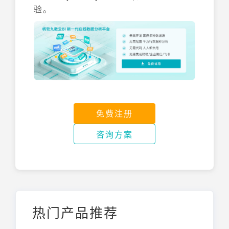
验。
免费注册
咨询方案
热门产品推荐