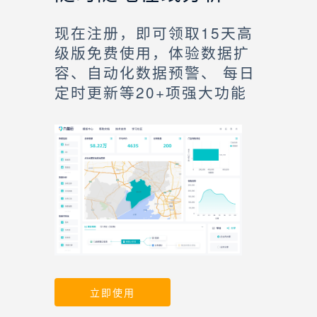
现在注册，即可领取15天高
级版免费使用，体验数据扩
容、自动化数据预警、 每日
定时更新等20+项强大功能
立即使用