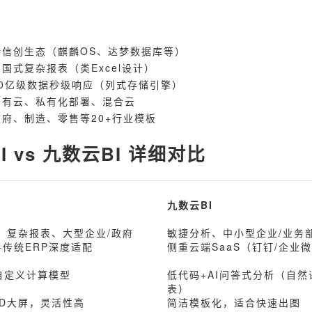
持信创生态（麒麟OS、达梦数据库等）
国式复杂报表（类Excel设计）
10亿级数据秒级响应（列式存储引擎）
公有云、私有化部署、混合云
府、制造、零售等20+行业模板
 vs 九数云BI 详细对比
九数云BI
、复杂报表、大型企业/政府
敏捷分析、中小型企业/业务
+传统ERP深度适配
侧重云端SaaS（钉钉/企业
+自定义计算模型
低代码+AI问答式分析（自
表）
3D大屏，灵活性高
简洁模板化，适合快速出图