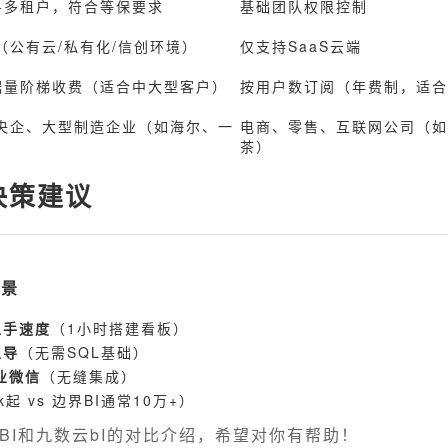
+多租户，符合等保要求
基础团队权限控制
（公有云/私有化/信创环境）
仅支持SaaS云端
据量阶梯收费（适合中大型客户）
按用户数订阅（年费制，适合
央企、大型制造企业（如海尔、一
电商、零售、互联网公司（如
茶）
决策建议
场景
上手速度
（1小时搭建看板）
主导
（无需SQL基础）
业微信
（无缝集成）
起 vs 边界BI通常10万+）
BI和九数云bI的对比介绍，希望对你有帮助！