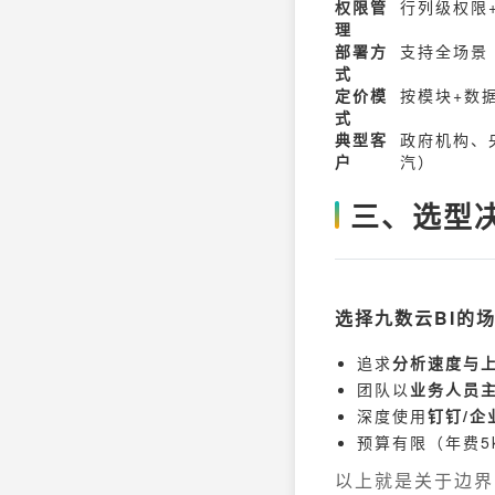
权限管
行列级权限
理
部署方
支持全场景
式
定价模
按模块+数
式
典型客
政府机构、
户
汽）
三、选型
选择九数云BI的
追求
分析速度与
团队以
业务人员
深度使用
钉钉/企
预算有限（年费5k
以上就是关于边界