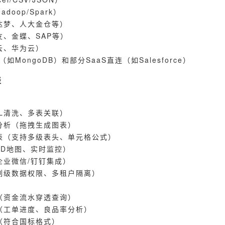
doop/Spark）
达梦、人大金仓等）
友、金蝶、SAP等）
云、华为云）
（如MongoDB）和部分SaaS直连（如Salesforce）
表
L清洗、多表关联）
分析（拖拽生成图表）
表（支持多级表头、单元格公式）
3D地图、实时监控）
企业微信/钉钉集成）
列级数据权限、多租户隔离）
（资金流水穿透查询）
（工单进度、良品率分析）
（符合国标格式）