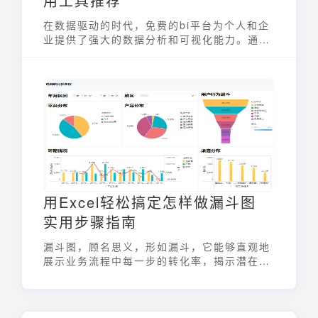
用工具推荐
在数据驱动的时代，免费的bi平台为个人和企
业提供了强大的数据分析和可视化能力。通过
这些平台，用户可以轻松地连接数据源、创建
交互式报表和仪表盘，从而更好地理解业务状
况并做出明智的决策。虽然功能上存在一定的
限制，但对于预算有限或者只需要基础BI功能
的用户来说，免费的bi平台无疑是一个经济实
惠的选择。它们降低了数据分析的门槛，让更
多人能够从数据中挖掘价值。
用Excel轻松搞定怎样做漏斗图
实用步骤指南
漏斗图，顾名思义，形如漏斗，它能够直观地
展示业务流程中每一步的转化率，揭示潜在的
问题环节。无论是电商平台的购物流程、销售
线索的转化，还是用户注册的步骤，漏斗图都
能清晰呈现。掌握怎样做漏斗图，对于数据分
析师和业务决策者来说至关重要，它可以帮助