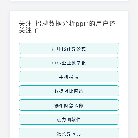
信息。对于Excel新手来说，找到excel图表
工具在哪可能会遇到一些困难。本文将详细介
绍在Excel中快速找到图表工具的方法，帮助
用户轻松创建和编辑各种图表，提升数据分析
关注"招聘数据分析ppt"的用户还
的效率和准确性。
关注了
月环比计算公式
中小企业数字化
手机报表
数据对比网站
瀑布图怎么做
热力图软件
怎么算同比