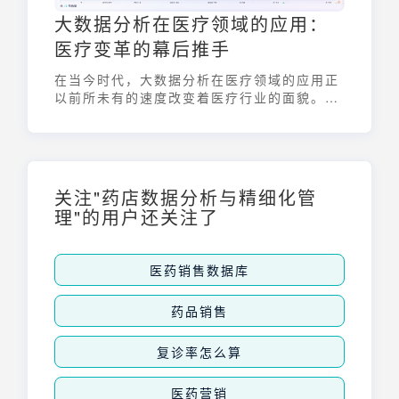
大数据分析在医疗领域的应用：
医疗变革的幕后推手
在当今时代，大数据分析在医疗领域的应用正
以前所未有的速度改变着医疗行业的面貌。它
不仅是技术革新的一个环节，更是医疗质量提
升、效率优化和个性化诊疗的关键驱动力。通
过对海量医疗数据的深度挖掘与分析，我们得
以更精准地了解疾病的发生发展规律，从而为
患者提供更优质、更高效的医疗服务。
关注"药店数据分析与精细化管
理"的用户还关注了
医药销售数据库
药品销售
复诊率怎么算
医药营销