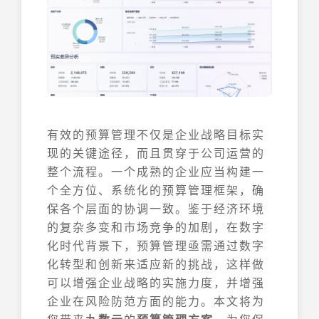
有效的预算管理不仅是企业战略目标实
现的关键途径，而且贯穿于公司运营的
整个流程。一个成熟的企业应当构建一
个全方位、系统化的预算管理框架，确
保各个层面的协调一致。鉴于经济环境
的复杂多变和市场竞争的加剧，在数字
化时代背景下，预算管理亟需通过数字
化转型和创新来适应新的挑战，这样做
可以增强企业战略的实施力度，并增强
企业在风险防范方面的能力。本文将为