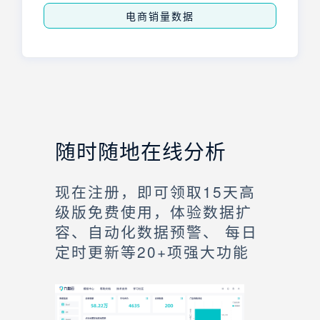
电商销量数据
随时随地在线分析
现在注册，即可领取15天高
级版免费使用，体验数据扩
容、自动化数据预警、 每日
定时更新等20+项强大功能