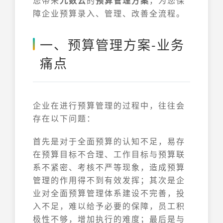
您带来
九数云
的
预算管理方案
，为您保
障企业预算录入、管理、改善全流程。
一、预算管理方案-业务
痛点
企业在进行预算管理的过程中，往往会
存在以下问题：
首先是对于全面预算的认知不足，
易存
在预算目标不合理、工作目标与预算联
系不紧密、考核不严等现象，造成预算
管理的作用得不到有效发挥；其次是企
业对全面预算管理体系建设不完善，投
入不足，难以给予必要的保障，员工积
极性不够，增加执行的难度；最后是与