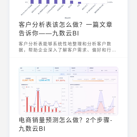
客户分析表该怎么做？一篇文章
告诉你——九数云BI
客户分析表能够系统性地整理和分析客户数
据，帮助企业深入了解客户需求、偏好和行为
特征，从而更好地制定销售策略和目标，提高
销售效率。如何做好客户分析表呢？让小九来
教会大家~
电商销量预测怎么做？2个步骤-
九数云BI