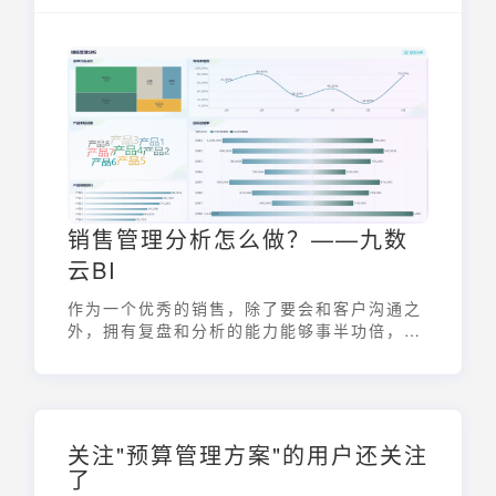
销售管理分析怎么做？——九数
云BI
作为一个优秀的销售，除了要会和客户沟通之
外，拥有复盘和分析的能力能够事半功倍，为
未来的营销指引方向，所以销售管理分析非常
重要。
关注"预算管理方案"的用户还关注
了