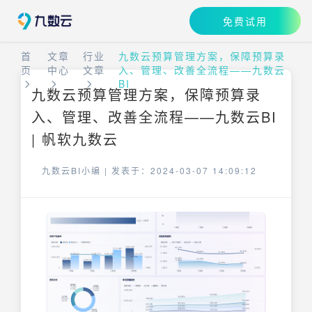
免费试用
首
文章
行业
九数云预算管理方案，保障预算录
页
中心
文章
入、管理、改善全流程——九数云
BI
九数云预算管理方案，保障预算录
入、管理、改善全流程——九数云BI
| 帆软九数云
九数云BI小编 |
发表于：2024-03-07 14:09:12