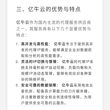
三、亿牛云的优势与特点
亿牛云
作为国内主流的代理服务供应商
之一，其服务具有以下几个显著优势与
特点：
高并发与高性能：
亿牛云
专注于提供高并
发的代理IP服务，能够满足企业对数据抓
取和分析的高性能需求。
灵活的IP切换与管理：
亿牛云
的代理IP系
统支持毫秒级IP自动切换、负载均衡和大
规模IP池动态管理，能够有效应对各种复
杂的网络环境。
安全可靠的数据保障：
亿牛云
采用电信五
星机房，配备高计算能力的刀片服务器，
并注重数据安全和业务连续性保障，为用
户提供安全可靠的云服务。