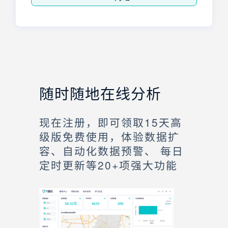
随时随地在线分析
现在注册，即可领取15天高
级版免费使用，体验数据扩
容、自动化数据预警、 每日
定时更新等20+项强大功能