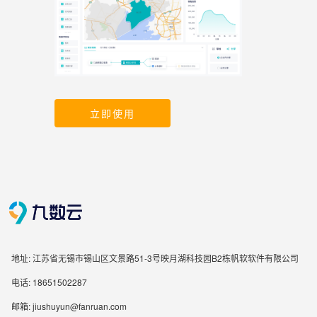
立即使用
地址: 江苏省无锡市锡山区文景路51-3号映月湖科技园B2栋帆软软件有限公司
电话: 18651502287
邮箱: jiushuyun@fanruan.com