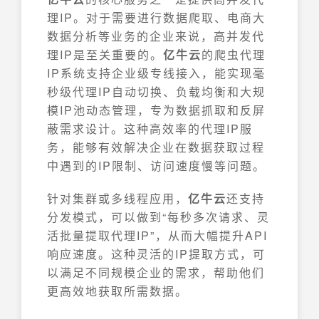
理IP。对于需要进行数据爬取、电商大
数据分析等业务的企业来说，高并发代
理IP是至关重要的。
亿牛云
的爬虫代理
IP系统支持企业级专线接入，能实现毫
秒级代理IP自动切换、负载均衡和大规
模IP池动态管理，专为数据抓取和反屏
蔽需求设计。这种高效率的代理IP服
务，能够有效解决企业在数据获取过程
中遇到的IP限制、访问速度慢等问题。
针对集群或多线程应用，
亿牛云
还支持
分发模式，可以做到“每秒多次请求、灵
活批量提取代理IP”，从而大幅提升API
响应速度。这种灵活的IP提取方式，可
以满足不同规模企业的需求，帮助他们
更高效地获取所需数据。