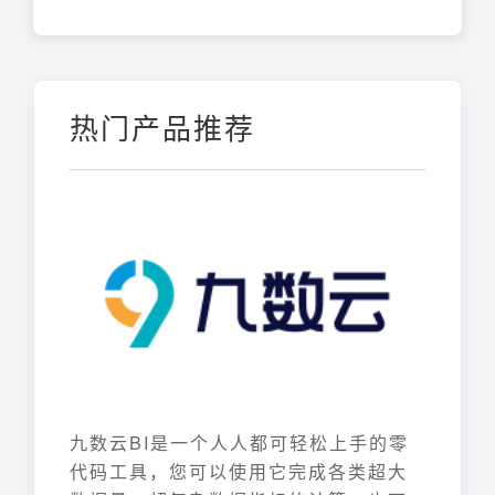
热门产品推荐
九数云BI是一个人人都可轻松上手的零
代码工具，您可以使用它完成各类超大