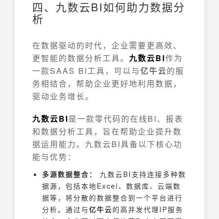
四、九数云BI如何助力数据分
析
在数据驱动的时代，企业需要更高效、
更智能的数据分析工具。
九数云BI
作为
一款SAAS BI工具，可以与
亿牛云
的服
务相结合，帮助企业更好地利用数据，
驱动业务增长。
九数云BI
是一款零代码的在线BI、报表
和数据分析工具，旨在帮助企业提升数
据运用能力。九数云BI具备以下核心功
能与优势：
多源数据整合：
九数云BI支持连接多种数
据源，包括本地Excel、数据库、云端数
据等，将分散的数据整合到一个平台进行
分析。通过与
亿牛云
的高并发代理IP服务