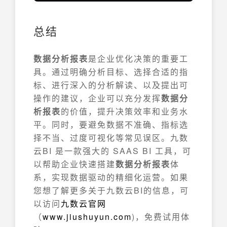
总结
数据分析报表
是企业优化决策的重要工
具。通过明确分析目标、选择合适的指
标、进行深入的分析解读、以及提出可
操作的建议，企业可以充分发挥
数据分
析报表
的价值，提升决策效率和业务水
平。同时，要避免数据不准确、指标选
择不当、过度可视化等常见误区。九数
云BI 是一款强大的 SAAS BI 工具，可
以帮助企业快速搭建
数据分析报表
体
系，实现数据驱动的精细化运营。如果
您想了解更多关于九数云BI的信息，可
以访问
九数云官网
（
www.jiushuyun.com
)，免费试用体