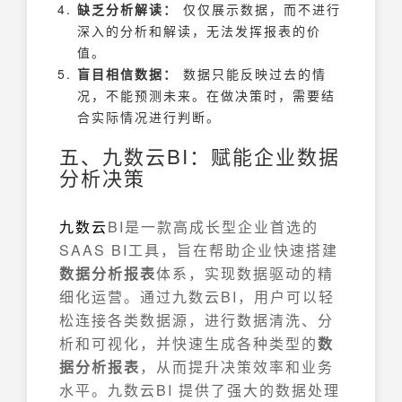
缺乏分析解读：
仅仅展示数据，而不进行
深入的分析和解读，无法发挥报表的价
值。
盲目相信数据：
数据只能反映过去的情
况，不能预测未来。在做决策时，需要结
合实际情况进行判断。
五、九数云BI：赋能企业数据
分析决策
九数云
BI是一款高成长型企业首选的
SAAS BI工具，旨在帮助企业快速搭建
数据分析报表
体系，实现数据驱动的精
细化运营。通过九数云BI，用户可以轻
松连接各类数据源，进行数据清洗、分
析和可视化，并快速生成各种类型的
数
据分析报表
，从而提升决策效率和业务
水平。九数云BI 提供了强大的数据处理