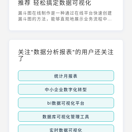
推荐 轻松搞定数据可视化
漏斗图在线制作是一种通过在线平台快速创建
漏斗图的方法，能够直观地展示业务流程中各
阶段转化率。漏斗图因其形状酷似漏斗而得
名，它清晰地呈现了从潜在客户到最终用户的
转化过程，揭示每个环节的流失情况，帮助企
业识别瓶颈并优化策略。通过漏斗图在线制
作，用户无需专业绘图技能，即可轻松创建专
关注"数据分析报表"的用户还关注
业水准的漏斗图，实现高效的数据可视化分
了
析。
统计月报表
中小企业数字化转型
bi数据可视化平台
数据库可视化管理工具
实时数据可视化