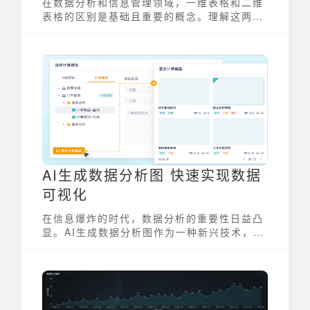
在数据分析和信息管理领域，一维表格和二维
表格的区别是基础且重要的概念。理解这两种
表格的不同之处，有助于选择合适的数据呈现
方式，提升数据处理效率和信息传达效果。本
文将深入探讨这两种表格的区别，对比分析它
们的数据组织方式与应用场景。
AI生成数据分析图 快速实现数据
可视化
在信息爆炸的时代，数据分析的重要性日益凸
显。AI生成数据分析图作为一种新兴技术，它
利用人工智能快速将复杂的数据转化为直观的
图表，无需用户具备专业的编程或设计技能。
这项技术大大降低了数据可视化的门槛，使得
各行各业的人员都能轻松地从数据中提取有价
值的信息，为决策提供有力支持。它极大地提