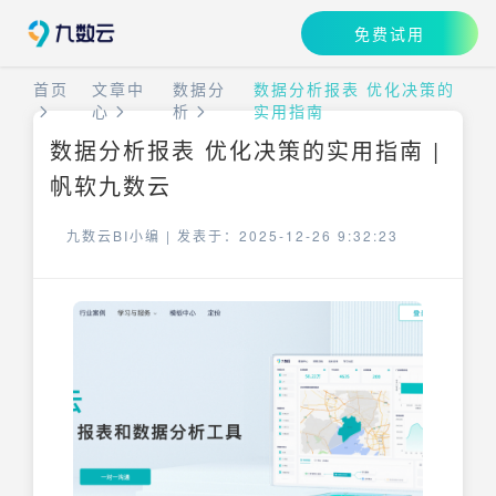
免费试用
首页
文章中
数据分
数据分析报表 优化决策的
心
析
实用指南
数据分析报表 优化决策的实用指南 |
帆软九数云
九数云BI小编 |
发表于：2025-12-26 9:32:23