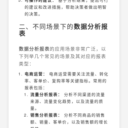
可操作的建议：
基于分析结果，提出可行
的建议和改进措施，帮助决策者做出明智
的决策。
二、不同场景下的
数据分析报
表
数据分析报表
的应用场景非常广泛，以
下列举几个常见的场景及其对应的报表
类型：
电商运营：
电商运营需要关注流量、转化
率、客单价、复购率等关键指标。常用的
报表包括：
流量分析报表：
分析不同渠道的流量
来源、流量变化趋势，以及流量的质
量。
销售分析报表：
分析不同商品的销售
额、销量、客单价，以及销售额的增长