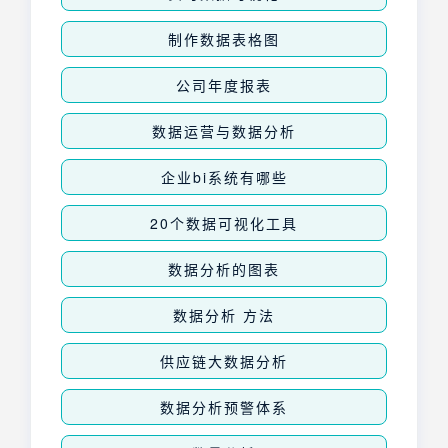
制作数据表格图
公司年度报表
数据运营与数据分析
企业bi系统有哪些
20个数据可视化工具
数据分析的图表
数据分析 方法
供应链大数据分析
数据分析预警体系