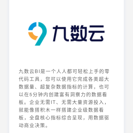
九数云BI是一个人人都可轻松上手的零
代码工具，您可以使用它完成各类超大
数据量、超复杂数据指标的计算，也可
以在5分钟内创建富有洞察力的数据看
板。企业无需IT、无需大量资源投入，
就能像搭积木一样搭建企业级数据看
板，全盘核心指标综合呈现，用数据驱
动商业决策。