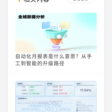
自动化月报表是什么意思？从手
工到智能的升级路径