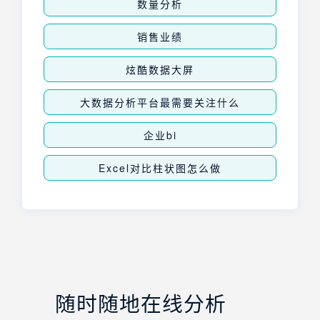
数量分析
销售业绩
炫酷数据大屏
大数据分析平台最需要关注什么
企业bi
Excel对比柱状图怎么做
随时随地在线分析