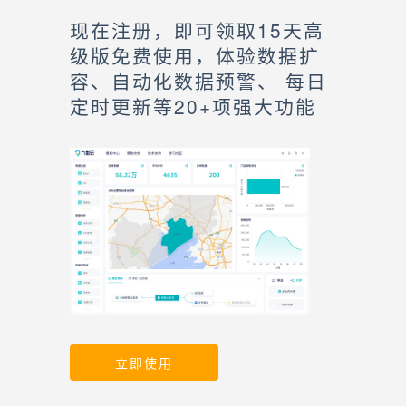
现在注册，即可领取15天高
级版免费使用，体验数据扩
容、自动化数据预警、 每日
定时更新等20+项强大功能
立即使用