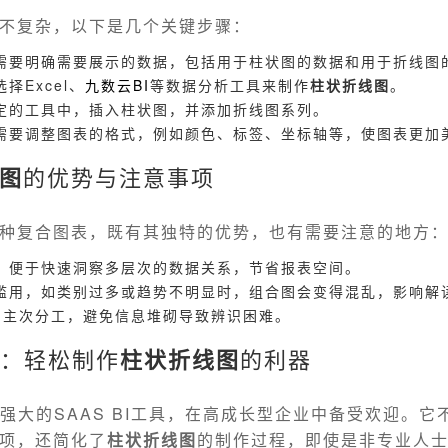
不复杂，以下是几个关键步骤：
需要明确需要展示的数据，包括用于柱状图的数据和用于折线图
择Excel、
九数云
BI
等数据分析工具来制作
柱状折线图
。
定的工具中，插入柱状图，并添加折线图系列。
需要调整图表的格式，例如颜色、标签、坐标轴等，使图表更加
图
的优势与注意事项
种复合图表，既有其独特的优势，也有需要注意的地方
，便于快速洞察多层次的数据关系，节省报表空间。
滥用，如类别过多或趋势不明显时，组合图会变得混乱，影响解
确主次分工，避免信息堆砌导致辨识困难。
I：轻松制作
柱状折线图
的利器
款强大的SAAS BI工具，在高成长型企业中备受欢迎。它
项，还简化了
柱状折线图
的制作过程，即使是非专业人