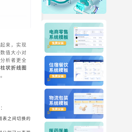
合起来，实现
的数值大小对
助分析者更全
，
柱状折线图
法。
点：
图表之间切换的