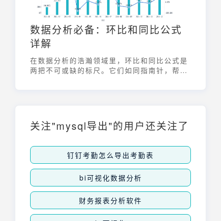
数据分析必备：环比和同比公式
详解
在数据分析的浩瀚领域里，环比和同比公式是
两把不可或缺的标尺。它们如同指南针，帮助
我们拨开数据的迷雾，洞察业务的真实增长态
势。掌握并灵活运用这两个公式，能让数据分
析师更准确地评估企业运营状况，为决策提供
强有力的支持。本文将深入浅出地剖析环比和
同比公式，助你轻松驾驭数据分析。
关注"mysql导出"的用户还关注了
钉钉考勤怎么导出考勤表
bi可视化数据分析
财务报表分析软件