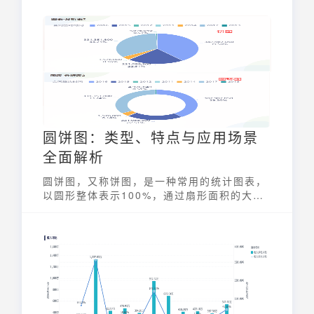
能够将海量数据转化为可执行洞察，从而优化
决策、提升效率和创造竞争优势的智能化系
统。通过集成和分析来自各种业务系统的数
据，bi数据分析平台帮助企业更好地理解市场
趋势、客户行为和运营状况，为战略规划和战
术执行提供有力支持。
圆饼图：类型、特点与应用场景
全面解析
圆饼图，又称饼图，是一种常用的统计图表，
以圆形整体表示100%，通过扇形面积的大小
来表示各部分在整体中所占的比例。圆饼图常
用于展示分类数据的占比情况，例如市场份
额、销售额构成、客户来源等。其直观的视觉
效果，使读者能够快速了解数据的分布情况，
因此在商业报告、数据分析等领域应用广泛。
圆饼图的有效使用，能帮助我们更好地理解和
呈现数据，从而做出更明智的决策。