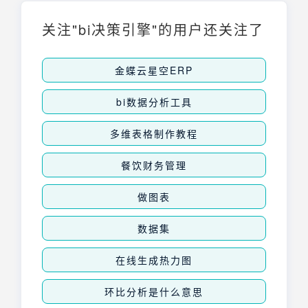
势、优化业务流程，从而提升整体运营效率。
它通过直观的图表和报表形式，将复杂的数据
关注"bi决策引擎"的用户还关注了
变得易于理解和分析，为企业决策提供有力支
持。
金蝶云星空ERP
bi数据分析工具
多维表格制作教程
餐饮财务管理
做图表
数据集
在线生成热力图
环比分析是什么意思