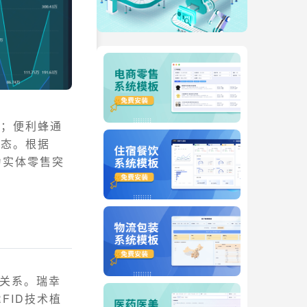
息；便利蜂通
生态。根据
为实体零售突
"关系。瑞幸
FID技术植