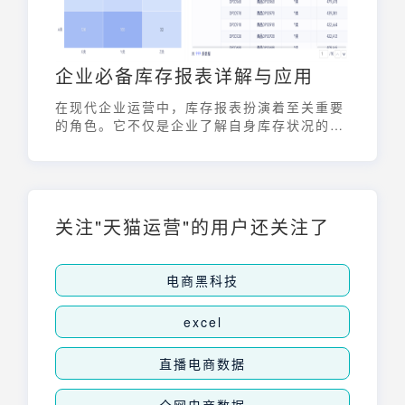
企业必备库存报表详解与应用
在现代企业运营中，库存报表扮演着至关重要
的角色。它不仅是企业了解自身库存状况的窗
口，更是优化库存管理、降低运营成本、提升
盈利能力的关键工具。一份详尽且易于理解的
库存报表，能够帮助企业管理者快速掌握库存
动态，及时发现潜在问题，并做出科学的决
策。本文将深入探讨库存报表的类型、关键内
关注"天猫运营"的用户还关注了
容以及实际应用，帮助企业更好地利用这一管
理利器。
电商黑科技
excel
直播电商数据
全网电商数据