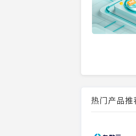
热门产品推