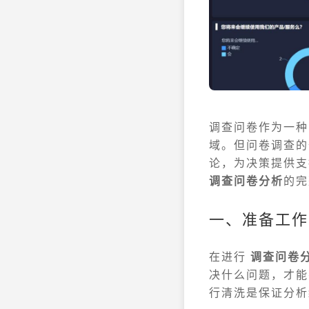
调查问卷作为一种
域。但问卷调查的
论，为决策提供
调查问卷分析
的完
一、准备工作
在进行
调查问卷
决什么问题，才能
行清洗是保证分析