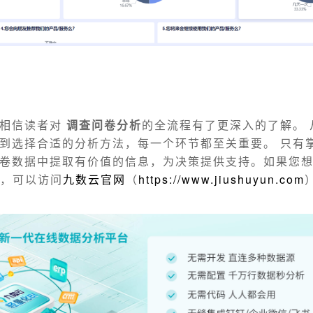
，相信读者对
调查问卷分析
的全流程有了更深入的了解。 
到选择合适的分析方法，每一个环节都至关重要。 只有
卷数据中提取有价值的信息，为决策提供支持。如果您
息，可以访问
九数云官网
（
https://www.jiushuyun.com