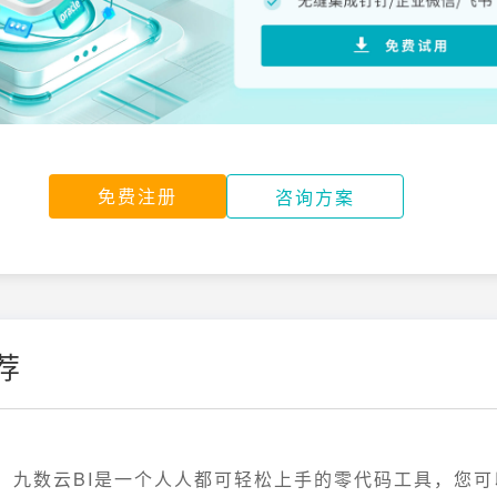
免费注册
咨询方案
荐
九数云BI是一个人人都可轻松上手的零代码工具，您