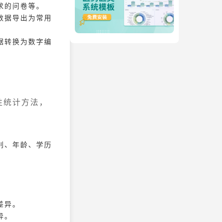
求的问卷等。
数据导出为常用
据转换为数字编
性统计方法，
别、年龄、学历
差异。
异。