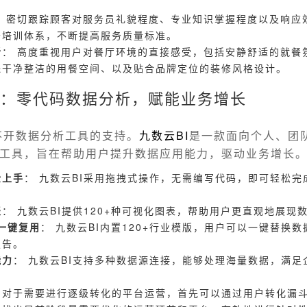
： 密切跟踪顾客对服务员礼貌程度、专业知识掌握程度以及响应
务培训体系，不断提高服务质量标准。
析
： 高度重视用户对餐厅环境的直接感受，包括安静舒适的就餐
保干净整洁的用餐空间、以及贴合品牌定位的装修风格设计。
I：零代码数据分析，赋能业务增长
开数据分析工具的支持。
九数云
BI
是一款面向个人、团
工具，旨在帮助用户提升数据应用能力，驱动业务增长
松上手
： 九数云BI采用拖拽式操作，无需编写代码，即可轻松完
表
： 九数云BI提供120+种可视化图表，帮助用户更直观地展现
，一键复用
： 九数云BI内置120+行业模版，用户可以一键替换
报告。
能力
： 九数云BI支持多种数据源连接，能够处理海量数据，满足
：对于需要进行逐级转化的平台运营，首先可以通过用户转化漏