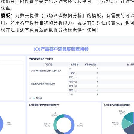
析找出目前阶段最需要优化的运营环节和平台，有效地进行针对
转化率。
析
模板
：九数云提供【市场调查数据分析】的模板，有需要的可
复用。如果希望提升自我的分析能力，或是有针对性的需求，也
。现在注册还有免费薪酬数据分析模板供你使用！