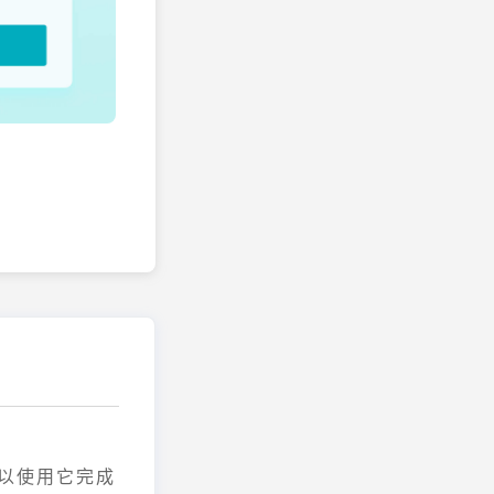
可以使用它完成