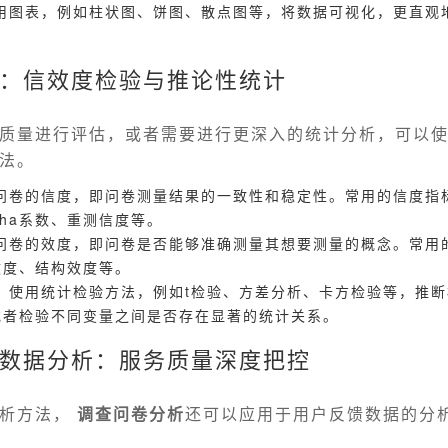
使用图表，例如柱状图、饼图、散点图等，将数据可视化，更直观
：信效度检验与推论性统计
质量进行评估，或者需要进行更深入的统计分析，可以
法。
验问卷的信度，即问卷测量结果的一致性和稳定性。常用的信度指
 Alpha系数、重测信度等。
验问卷的效度，即问卷是否能够准确测量其想要测量的概念。常用
效度、结构效度等。
： 使用统计检验方法，例如t检验、方差分析、卡方检验等，推
或者检验不同变量之间是否存在显著的统计关系。
数据分析：服务质量深度把控
分析方法，
调查问卷分析
还可以应用于用户反馈数据的分