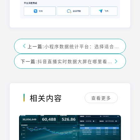
上一篇:
小程序数据统计平台：选择适合你的工具，提升小程序运营效率
下一篇:
抖音直播实时数据大屏在哪里看？详细查看方法全解析
相关内容
查看更多