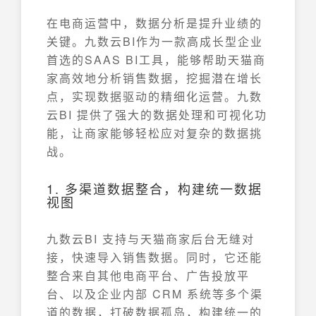
在电商运营中，数据分析是提升业绩的
关键。九数云BI作为一款高成长型企业
首选的SAAS BI工具，能够帮助天猫商
家高效地分析销售数据，挖掘潜在增长
点，实现数据驱动的精细化运营。九数
云BI 提供了强大的数据处理和可视化功
能，让商家能够轻松应对复杂的数据挑
战。
1. 多渠道数据整合，构建统一数据
视图
九数云BI 支持与天猫商家后台无缝对
接，快速导入销售数据。同时，它还能
整合来自其他电商平台、广告投放平
台、以及企业内部 CRM 系统等多个渠
道的数据，打破数据孤岛，构建统一的