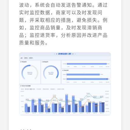
波动，系统会自动发送告警通知。通过
实时监控数据，商家可以及时发现问
题，并采取相应的措施，避免损失。例
如，监控商品销量，及时发现滞销商
品；监控退货率，分析原因并改进产品
质量和服务。