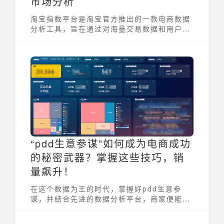
市场分析
淘宝指数平台是淘宝官方推出的一款电商数据
分析工具，旨在通过对海量交易数据和用户行
为的深度挖掘，为电商从业者和消费者提供精
准的市场洞察和消费趋势分析。它如同电商领
域的晴雨表，帮助用户掌握行业动态，优化运
营策略，辅助买家进行消费决策。
“pdd生意参谋”如何成为电商成功
的秘密武器？掌握这些技巧，销
量飙升！
在这个数据为王的时代，掌握好pdd生意参
谋，并结合先进的数据分析平台，商家便能够
走在电商竞争的前沿，实现销量飞跃与长期增
长！