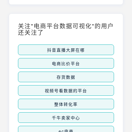
收集、整理和可视化呈现，帮助企业快速了解
业务健康度，及时发现问题和机会，并制定精
准的运营策略。标准化的数据分析表能够显著
提升运营决策效率，提高活动ROI复盘的准确
关注"电商平台数据可视化"的用户
性，并缩短商品结构优化周期，助力企业实现
还关注了
高效增长。
抖音直播大屏在哪
电商比价平台
存货数据
视频号看数据的平台
整体转化率
千牛卖家中心
ec电商